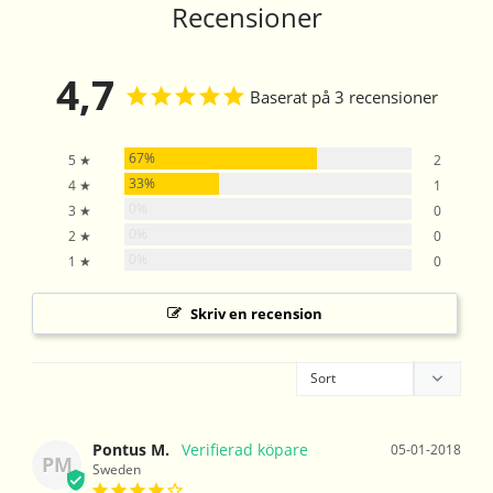
Recensioner
4,7
Baserat på 3 recensioner
67%
5 ★
2
33%
4 ★
1
0%
3 ★
0
0%
2 ★
0
0%
1 ★
0
Skriv en recension
Pontus M.
05-01-2018
PM
Sweden