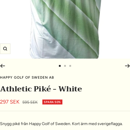
Zooma
in
Gå
Gå
Gå
till
till
till
HAPPY GOLF OF SWEDEN AB
bild
bild
bild
Athletic Piké - White
1
2
3
Rea-
297 SEK
Pris
595 SEK
SPARA 50%
pris
Snygg piké från Happy Golf of Sweden. Kort ärm med sverigeflagga.