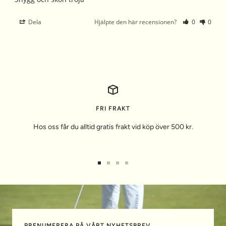
Dela
Hjälpte den här recensionen?
0
0
FRI FRAKT
Hos oss får du alltid gratis frakt vid köp över 500 kr.
Gå
Gå
Gå
Gå
till
till
till
till
bild
bild
bild
bild
1
2
3
4
PRENUMERERA PÅ VÅRT NYHETSBREV