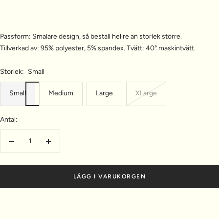
Passform:
Smalare design, så beställ hellre än storlek större.
Tillverkad av: 95% polyester, 5% spandex. Tvätt: 40° maskintvätt.
Storlek:
Small
Small
Medium
Large
XLarge
Antal:
Minska
Öka
antalet
antalet
LÄGG I VARUKORGEN