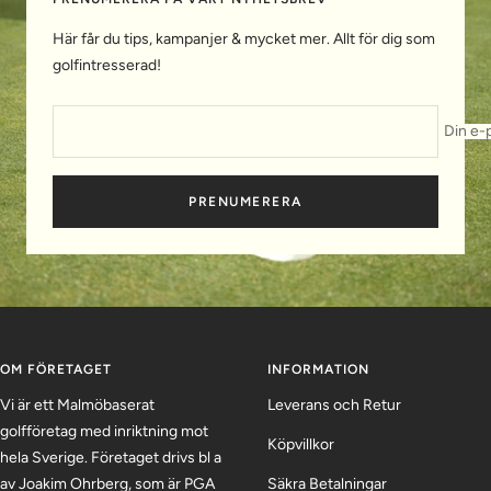
Här får du tips, kampanjer & mycket mer. Allt för dig som
golfintresserad!
Din e-
PRENUMERERA
OM FÖRETAGET
INFORMATION
Vi är ett Malmöbaserat
Leverans och Retur
golfföretag med inriktning mot
Köpvillkor
hela Sverige. Företaget drivs bl a
av Joakim Ohrberg, som är PGA
Säkra Betalningar